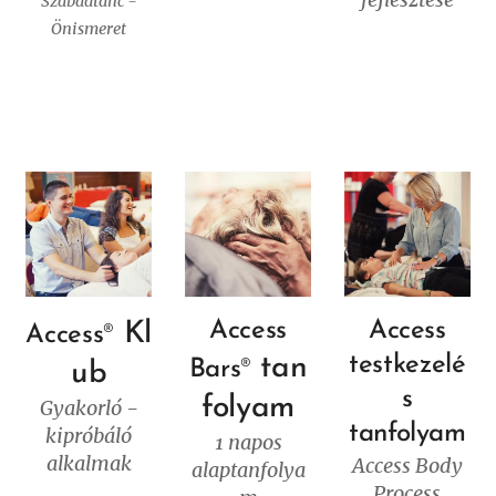
Szabadtánc -
Önismeret
Access
Access
Kl
Access
®
testkezelé
tan
Bars
®
ub
s
folyam
Gyakorló -
tanfolyam
kipróbáló
1 napos
alkalmak
Access Body
alaptanfolya
Process