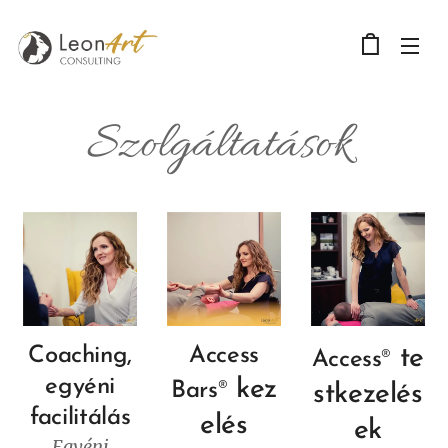
Szolgáltatások
Coaching,
Access
te
Access
®
egyéni
kez
Bars
®
stkezelés
facilitálás
elés
ek
Egyéni