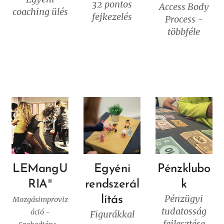
32 pontos
Access
Body
coaching ülés
fejkezelés
Process -
többféle
LEMangU
Egyéni
Pénzklubo
RIA
®
rendszerál
k
Pénzügyi
lítás
Mozgásimproviz
tudatosság
áció -
Figurákkal
fejlesztése