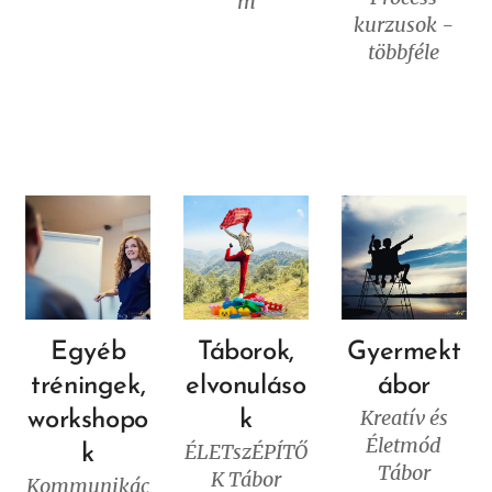
m
kurzusok -
többféle
Egyéb
Táborok,
Gyermekt
tréningek,
elvonuláso
ábor
Kreatív és
workshopo
k
Életmód
ÉLETszÉPÍTŐ
k
Tábor
K Tábor
Kommunikác