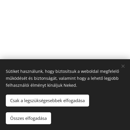
Sütiket használunk, hogy biztosítsuk a weboldal megfelelő
működését és biztonságát, valamint hogy a lehető legjobb
felhasználói élményt kínáljuk Neked.
Csak a legszükségesebbek elfogadása
LeonArt Consulting
Minden jog fenntartva 2019
Összes elfogadása
Az oldalt a
Webnode
működteti
Sütik