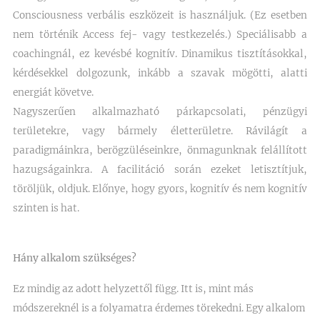
Consciousness verbális eszközeit is használjuk. (Ez esetben
nem történik Access fej- vagy testkezelés.) Speciálisabb a
coachingnál, ez kevésbé kognitív. Dinamikus tisztításokkal,
kérdésekkel dolgozunk, inkább a szavak mögötti, alatti
energiát követve.
Nagyszerűen alkalmazható párkapcsolati, pénzügyi
területekre, vagy bármely életterületre. Rávilágít a
paradigmáinkra, berögzüléseinkre, önmagunknak felállított
hazugságainkra. A facilitáció során ezeket letisztítjuk,
töröljük, oldjuk. Előnye, hogy gyors, kognitív és nem kognitív
szinten is hat.
Hány alkalom szükséges?
Ez mindig az adott helyzettől függ. Itt is, mint más
módszereknél is a folyamatra érdemes törekedni. Egy alkalom