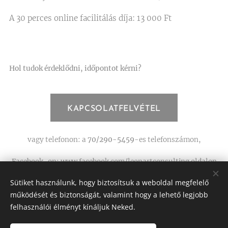
A 30 perces online facilitálás díja: 13 000 Ft
Hol tudok érdeklődni, időpontot kérni?
KAPCSOLATFELVÉTEL
vagy telefonon: a
70/290-5459
-es telefonszámon,
Facebook-on: www.facebook.com/leonartconsulting oldalon
üzenetben.
Sütiket használunk, hogy biztosítsuk a weboldal megfelelő
működését és biztonságát, valamint hogy a lehető legjobb
felhasználói élményt kínáljuk Neked.