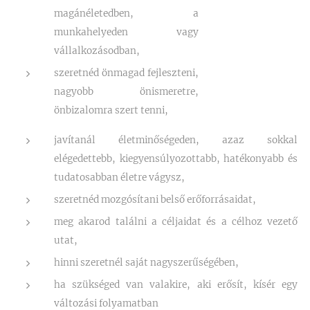
magánéletedben, a
munkahelyeden vagy
vállalkozásodban,
szeretnéd önmagad fejleszteni,
nagyobb önismeretre,
önbizalomra szert tenni,
javítanál életminőségeden, azaz sokkal
elégedettebb, kiegyensúlyozottabb, hatékonyabb és
tudatosabban életre vágysz,
szeretnéd mozgósítani belső erőforrásaidat,
meg akarod találni a céljaidat és a célhoz vezető
utat,
hinni szeretnél saját nagyszerűségében,
ha szükséged van valakire, aki erősít, kísér egy
változási folyamatban