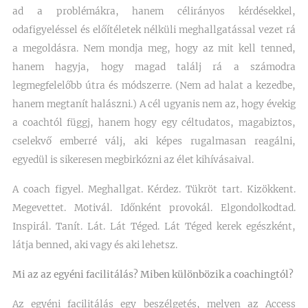
ad a problémákra, hanem célirányos kérdésekkel,
odafigyeléssel és előítéletek nélküli meghallgatással vezet rá
a megoldásra. Nem mondja meg, hogy az mit kell tenned,
hanem hagyja, hogy magad találj rá a számodra
legmegfelelőbb útra és módszerre. (Nem ad halat a kezedbe,
hanem megtanít halászni.) A cél ugyanis nem az, hogy évekig
a coachtól függj, hanem hogy egy céltudatos, magabiztos,
cselekvő emberré válj, aki képes rugalmasan reagálni,
egyedül is sikeresen megbirkózni az élet kihívásaival.
A coach figyel. Meghallgat. Kérdez. Tükröt tart. Kizökkent.
Megevettet. Motivál. Időnként provokál. Elgondolkodtad.
Inspirál. Tanít. Lát. Lát Téged. Lát Téged kerek egészként,
látja benned, aki vagy és aki lehetsz.
Mi az az egyéni facilitálás
? Miben különbözik a coachingtól?
Az egyéni facilitálás egy beszélgetés, melyen az Access