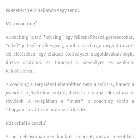
és ezekért Te is hajlandó vagy tenni.
Mi a coaching
?
A coaching (ejtsd: 'kócsing') egy fejlesztő beszélgetéssorozat,
"edző" jellegű tevékenység, ahol a coach egy meghatározott
cél elérésében, egy elakadt élethelyzet megoldásában segít,
illetve ösztönöz és támogat a személyes és szakmai
fejlődésedben.
A coaching a terpáiával ellentétben nem a múltra, hanem a
jelenre
és a
jövőre
koncentrál, illetve a folyamat időtartama is
rövidebb. A terápiában a "miért", a coaching során a
''
hogyan
" a változáshoz vezető kérdés.
Mit csinál a coach?
A
coach
elsősorban nem konkrét tanácsot, instant megoldást