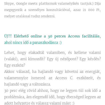
Skype, Google meets platformok valamelyikén tartjuk.) Díja
megegyezik a személyes konzultációval, azaz 21 000 Ft,
melyet utalással tudsz rendezni.
ÚJ!!!
Elérhető online a 30 perces Access facilitálás
,
ahol nincs idő a panaszkodásra :)
Lehet, hogy elakadtál valamiben, és kellene valami
(valaki), ami kimozdít? Egy új nézőpont? Egy kérdés?
Egy eszköz?
Akkor válaszd, ha hajlandó vagy követni az energiát,
valamennyire ismered az Access C. eszközeit, és
hajlandó vagy a változásra.
30 perc elég rövid ahhoz, hogy ne legyen túl sok idő a
problémára, ám elegendő idő, hogy éberséged legyen az
adott helyzetre és válassz valami mást :)