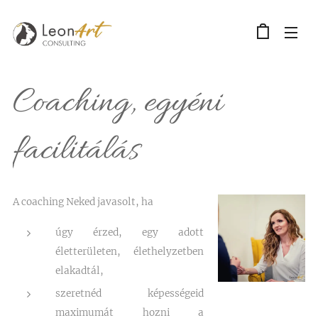
Coaching, egyéni
facilitálás
A coaching Neked javasolt, ha
úgy érzed, egy adott
életterületen, élethelyzetben
elakadtál,
szeretnéd képességeid
maximumát hozni a