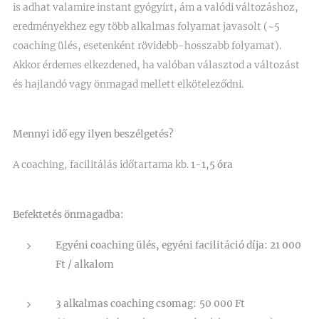
is adhat valamire instant gyógyírt, ám a valódi változáshoz,
eredményekhez egy több alkalmas folyamat javasolt (~5
coaching ülés, esetenként rövidebb-hosszabb folyamat).
Akkor érdemes elkezdened, ha valóban választod a változást
és hajlandó vagy önmagad mellett elköteleződni.
Mennyi idő egy ilyen beszélgetés?
A coaching, facilitálás időtartama kb.
1-1,5 óra
Befektetés önmagadba:
Egyéni coaching ülés, egyéni facilitáció díja: 21 000
Ft / alkalom
3 alkalmas coaching csomag:
50 000 Ft