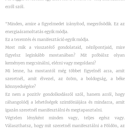
erről szól.
"Minden, amire a figyelmedet irányítod, megerősödik. Ez az
energiaáramoltatás egyik módja.
Ez a teremtés és manifesztáció egyik módja.
Most mik a visszatérő gondolataid, nézőpontjaid, mire
figyelsz leginkább mostanában? Mit próbálsz olyan
keményen megcsinálni, elérni vagy megoldani?
Mi lenne, ha mostantól még többet figyelnél arra, amit
szeretnél, amit élvezel, az öröm, a boldogság, a béke
könnyedségére?
Ez nem a pozitív gondolkodásról szól, hanem arról, hogy
ráhangolódj a lehetőségek szimfóniájára és mindarra, amit
igazán szeretnél manifesztálni és megtapasztalni.
Végtelen lényként minden vagy, teljes egész vagy.
Választhatsz, hogy mit szeretnél manifesztálni a Földön, az