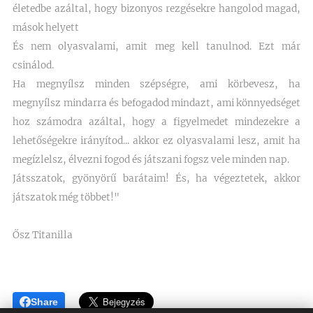
életedbe azáltal, hogy bizonyos rezgésekre hangolod magad,
mások helyett
És nem olyasvalami, amit meg kell tanulnod. Ezt már
csinálod.
Ha megnyílsz minden szépségre, ami körbevesz, ha
megnyílsz mindarra és befogadod mindazt, ami könnyedséget
hoz számodra azáltal, hogy a figyelmedet mindezekre a
lehetőségekre irányítod... akkor ez olyasvalami lesz, amit ha
megízlelsz, élvezni fogod és játszani fogsz vele minden nap.
Játsszatok, gyönyörű barátaim! És, ha végeztetek, akkor
játszatok még többet!"
Ősz Titanilla
Share