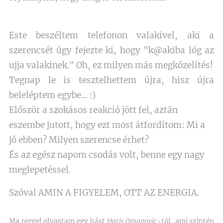
Este beszéltem telefonon valakivel, aki a
szerencsét úgy fejezte ki, hogy "k@akiba lóg az
ujja valakinek." Oh, ez milyen más megközelítés!
Tegnap le is tesztelhettem újra, hisz újra
beleléptem egybe... :)
Először a szokásos reakció jött fel, aztán
eszembe jutott, hogy ezt most átfordítom: Mi a
jó ebben? Milyen szerencse érhet?
És az egész napom csodás volt, benne egy nagy
meglepetéssel.
Szóval AMIN A FIGYELEM, OTT AZ ENERGIA.
Ma reggel olvastam egy írást
Haris Omanovic
-tól, ami szintén