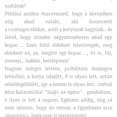
tudtátok?
Például amikor észreveszed, hogy a környéken
alig akad valaki, aki összeszedi
a csomagocskákat, amit a kutyusok hagynak... és
látod, hogy minden négyzetméteren akad egy
kupac ... Ezen felül eldobott felesüvegek, meg
eldobott ez, az, megint egy kupac ..., itt is, fúj,
mennyi... bakker, belelèptem!
Nagyon mérges lettem, próbáltam duzzogva
letörölni, a kutya odajött, ő is olyan lett, aztán
odadörgölőzött, így a kezem is olyan lett... szóval
kész katasztrófa! "Sz@r az egész"... gondoltam,
s ilyen is lett a napom. Egészen addig, míg rá
nem néztem, hogy én tettem a figyelmem erre
olyannyira, hogy meg is teremtettem.